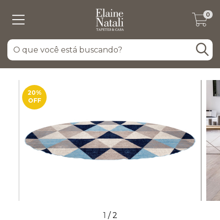
0
20
%
OFF
1
/
2