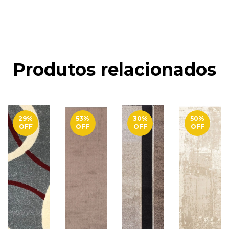
Produtos relacionados
29
%
53
%
30
%
50
%
OFF
OFF
OFF
OFF