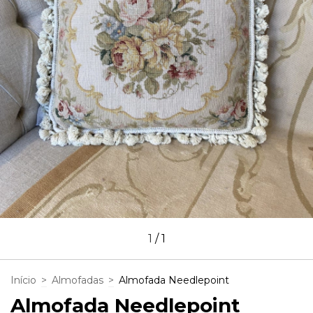
1
/
1
Início
>
Almofadas
>
Almofada Needlepoint
Almofada Needlepoint