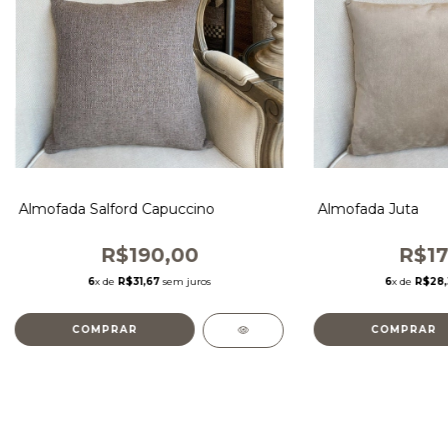
Almofada Salford Capuccino
Almofada Juta
R$190,00
R$17
6
x de
R$31,67
sem juros
6
x de
R$28,
COMPRAR
COMPRAR