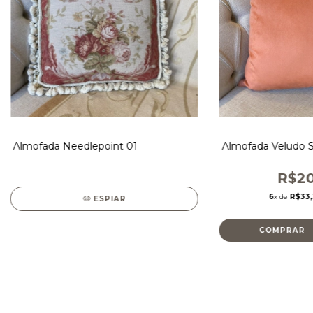
Almofada Needlepoint 01
Almofada Veludo So
R$20
6
x de
R$33,
ESPIAR
COMPRAR